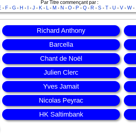
Par Titre commençant par :
E
-
F
-
G
-
H
-
I
-
J
-
K
-
L
-
M
-
N
-
O
-
P
-
Q
-
R
-
S
-
T
-
U
-
V
-
W
-
Richard Anthony
Barcella
Chant de Noël
Julien Clerc
Yves Jamait
Nicolas Peyrac
HK Saltimbank