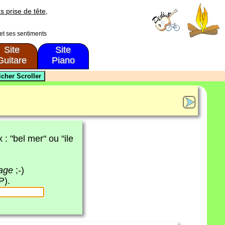
s prise de tête,
 et ses sentiments
Site
Site
Guitare
Piano
x : "bel mer" ou "ile
page
;-)
P).