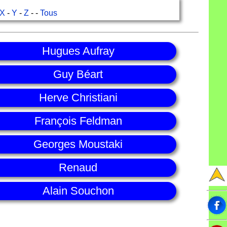
X
-
Y
-
Z
- -
Tous
Hugues Aufray
Guy Béart
Herve Christiani
François Feldman
Georges Moustaki
Renaud
Alain Souchon