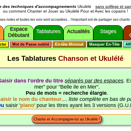
ge des techniques d'accompagnements
Ukulélé
sans solfège et san
ou comment Chanter et Jouer au Ukulélé Pour et Avec les copains !
usses notes et toutes les voix sont acceptées... l'important est de partager ses chants
Espace
Tablatures
Actualités
Stages
Débutant
Les Tablatures
Chanson et Ukulélé
Saisir dans l'ordre du titre
séparés par des espaces
. E
mer" pour "Belle ile en Mer".
Peu de mots = recherche élargie
.
saisir le nom du chanteur
....
liste complète en bas de 
Ou
saisir '
piano
' pour les titres ayant les 3 versions (G.U.