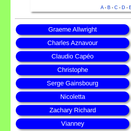
A
-
B
-
C
-
D
-
Graeme Allwright
Charles Aznavour
Claudio Capéo
Christophe
Serge Gainsbourg
Nicoletta
Zachary Richard
Vianney