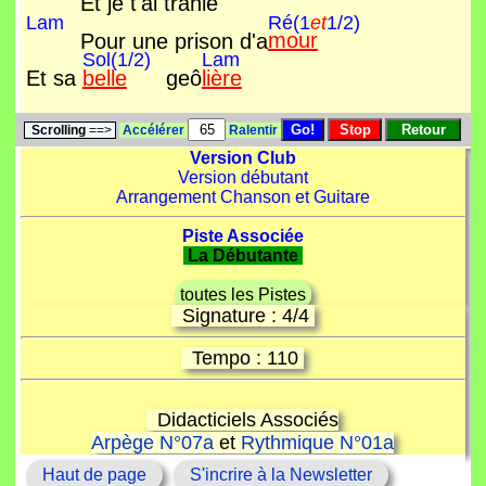
Et je t'ai trahie
Lam
Ré(1
et
1/2)
Pour une prison d'a
mour
Sol(1/2)
Lam
Et sa
belle
geô
lière
Scrolling
==>
Accélérer
Ralentir
Version Club
Version débutant
Arrangement Chanson et Guitare
Piste Associée
La Débutante
toutes les Pistes
Signature : 4/4
Tempo : 110
Didacticiels Associés
Arpège N°07a
et
Rythmique N°01a
Haut de page
S'incrire à la Newsletter