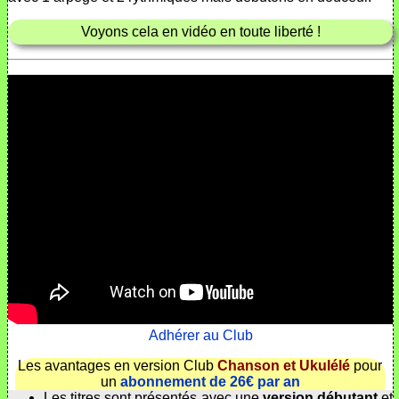
Voyons cela en vidéo en toute liberté !
Adhérer au Club
Les avantages en version Club
Chanson et Ukulélé
pour
un
abonnement de 26€ par an
Les titres sont présentés avec une
version débutant
et