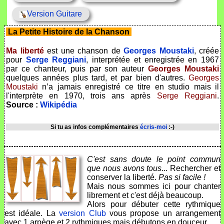
Version Guitare
La Petite Histoire de la Chanson
Ma liberté
est une chanson de
Georges Moustaki
, créée
pour
Serge Reggiani
, interprétée et enregistrée en 1967
par ce chanteur, puis par son auteur
Georges Moustaki
quelques années plus tard, et par bien d'autres.
Georges
Moustaki
n’a jamais enregistré ce titre en studio mais il
l'interprète en 1970, trois ans après
Serge Reggiani
.
Source :
Wikipédia
Si tu as infos complémentaires
écris-moi
:-)
C'est sans doute le point commun
que nous avons tous
... Rechercher et
conserver la liberté.
Pas si facile !
Mais nous sommes ici pour chanter
librement et c'est déjà beaucoup.
Alors pour débuter cette rythmique
est idéale. La
version Club
vous propose un arrangement
avec 1 arpège et 2 rythmiques mais débutons en douceur.