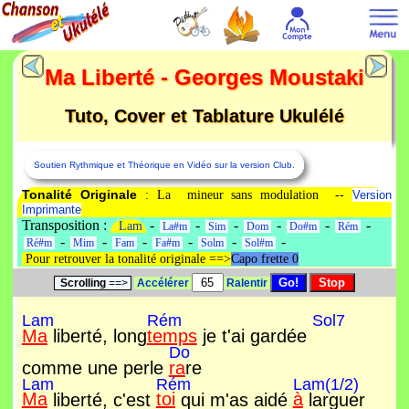
Ma Liberté - Georges Moustaki
Tuto, Cover et Tablature Ukulélé
Soutien Rythmique et Théorique en Vidéo sur la version Club.
Tonalité Originale
: La mineur sans modulation --
Version
Imprimante
Transposition :
-
-
-
-
-
-
Lam
La#m
Sim
Dom
Do#m
Rém
-
-
-
-
-
-
Ré#m
Mim
Fam
Fa#m
Solm
Sol#m
Pour retrouver la tonalité originale ==>
Capo frette 0
Scrolling
==>
Accélérer
Ralentir
Lam
Rém
Sol7
Ma
liberté, long
temps
je t'ai gardée
Do
comme une perle
ra
re
Lam
Rém
Lam(1/2)
Ma
liberté, c'est
toi
qui m'as aidé
à
larguer