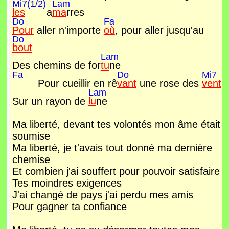
Mi7(1/2)
Lam
les
a
ma
rres
Do
Fa
Pour
aller n'importe
où
, pour aller jusqu'au
Do
bout
Lam
Des chemins de for
tu
ne
Fa
Do
Mi7
Pour cueillir en rê
vant
une rose des
vent
Lam
Sur un rayon de
lu
ne
Ma liberté, devant tes volontés mon âme était
soumise
Ma liberté, je t'avais tout donné ma dernière
chemise
Et combien j'ai souffert pour pouvoir satisfaire
Tes moindres exigences
J'ai changé de pays j'ai perdu mes amis
Pour gagner ta confiance