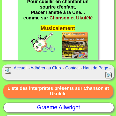
Pour cueillir en chantant un
sourire d'enfant,
Placer l'amitié à la Une...
comme sur
Chanson et Ukulélé
Musicalement
Accueil
-
Adhérer au Club
-
Contact
-
Haut de Page
-
Liste des interprètes présents sur Chanson et
Ukulélé
Graeme Allwright