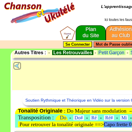
L'apprentissa
Ici toutes les fa
Plan
Adhésion
du Site
au Club
Autres Titres :
-
Les Retrouvailles
-
Petit Garçon
-
S
Soutien Rythmique et Théorique en Vidéo sur la version 
Tonalité Originale
: Do Majeur sans modulation 
Transposition :
-
-
-
-
Do
Do#
Ré
Ré#
Mi
Pour retrouver la tonalité originale ==>
Capo frette 0