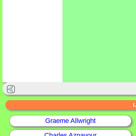
L
Graeme Allwright
Charles Aznavour