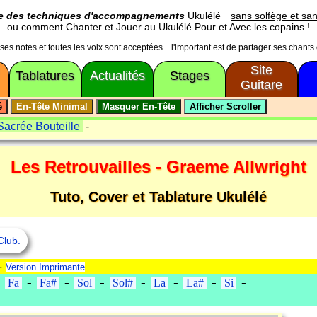
ge des techniques d'accompagnements
Ukulélé
sans solfège et san
ou comment Chanter et Jouer au Ukulélé Pour et Avec les copains !
usses notes et toutes les voix sont acceptées... l'important est de partager ses chants
Site
Tablatures
Actualités
Stages
Guitare
acrée Bouteille
-
Les Retrouvailles - Graeme Allwright
Tuto, Cover et Tablature Ukulélé
Club.
--
Version Imprimante
-
-
-
-
-
-
-
-
Fa
Fa#
Sol
Sol#
La
La#
Si