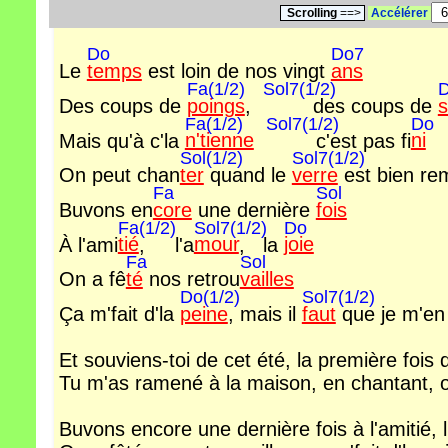
Scrolling
==>
Accélérer
Do
Do7
Le
temps
est loin de nos vingt
ans
Fa(1/2)
Sol7(1/2)
Des coups de
poings
,
des coups de
Fa(1/2)
Sol7(1/2)
Do
Mais qu'à c'la
n'tienne
c'est pas fi
ni
Sol(1/2)
Sol7(1/2)
On peut chan
ter
quand le
verre
est bien re
Fa
Sol
Buvons en
core
une dernière
fois
Fa(1/2)
Sol7(1/2)
Do
À l'ami
tié
, l'a
mour
, la
joie
Fa
Sol
On a fê
té
nos retrou
vailles
Do(1/2)
Sol7(1/2)
Ça m'fait d'la
peine
, mais il
faut
que je m'e
Et souviens-toi de cet été, la première fois 
Tu m'as ramené à la maison, en chantant, o
Buvons encore une dernière fois à l'amitié, l