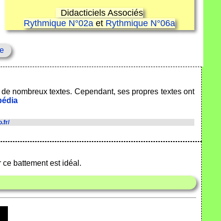
Didacticiels Associés
Rythmique N°02a
et
Rythmique N°06a
re
té de nombreux textes. Cependant, ses propres textes ont
pédia
.fr/
ce battement est idéal.