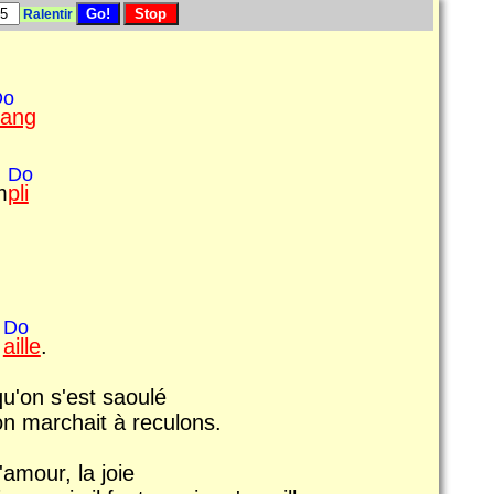
Ralentir
Do
sang
Do
m
pli
Do
n
aille
.
qu'on s'est saoulé
n marchait à reculons.
'amour, la joie