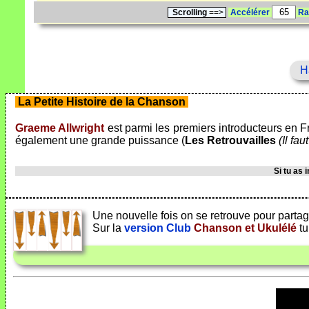
Scrolling
==>
Accélérer
Ra
H
La Petite Histoire de la Chanson
Graeme Allwright
est parmi les premiers introducteurs en F
également une grande puissance (
Les Retrouvailles
(Il fau
Si tu as
Une nouvelle fois on se retrouve pour partage
Sur la
version Club
Chanson et Ukulélé
tu