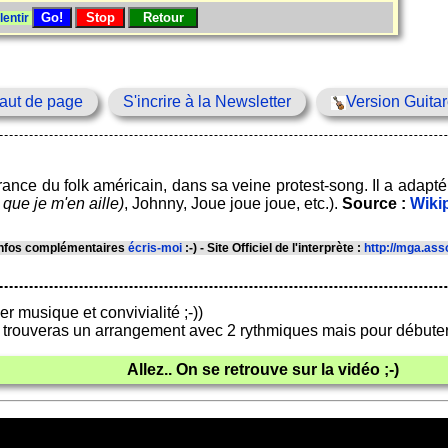
lentir
aut de page
S'incrire à la Newsletter
Version Guita
rance du folk américain, dans sa veine protest-song. Il a adap
t que je m'en aille)
, Johnny, Joue joue joue, etc.).
Source :
Wiki
 infos complémentaires
écris-moi
:-) - Site Officiel de l'interprète :
http://mga.asso
r musique et convivialité ;-))
 trouveras un arrangement avec 2 rythmiques mais pour débuter 
Allez.. On se retrouve sur la vidéo ;-)