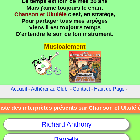
Le temps est loin de mes 20 ans
Mais j'aime toujours le chant
Chanson et Ukulélé
c'est, en stratège,
Pour partager tous mes arpèges
Viens il est toujours temps
D'entendre le son de ton instrument.
Musicalement
Accueil
-
Adhérer au Club
-
Contact
-
Haut de Page
-
iste des interprètes présents sur Chanson et Ukulél
Richard Anthony
Barcella