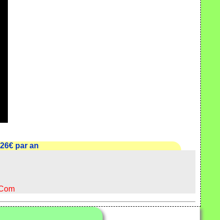
26€ par an
.Com