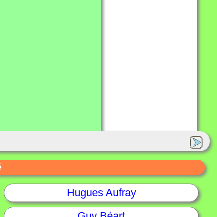
é
Hugues Aufray
Guy Béart