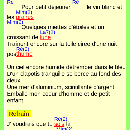
Ré
Ré
Pour petit déjeuner
le vin blanc et
Mim(2)
les
praires
Mim(2)
Quelques miettes d'étoiles et un
La7(2)
croissant de
lune
Traînent encore sur la toile cirée d'une nuit
Ré(2)
pos
thume
Un ciel encore humide détremper dans le bleu
D'un clapotis tranquille se berce au fond des
cieux
Une mer d'aluminium, scintillante d'argent
Emballe mon coeur d'homme et de petit
enfant
Refrain
Ré(2)
J' voudrais que tu
sois
là
Mim(2)