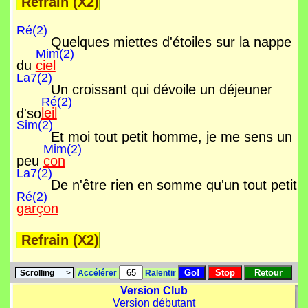
Refrain (X2)
Ré(2)
Quelques miettes d'étoiles sur la nappe
Mim(2)
du
ciel
La7(2)
Un croissant qui dévoile un déjeuner
Ré(2)
d'so
leil
Sim(2)
Et moi tout petit homme, je me sens un
Mim(2)
peu
con
La7(2)
De n'être rien en somme qu'un tout petit
Ré(2)
garçon
Refrain (X2)
Scrolling
==>
Accélérer
Ralentir
Version Club
Version débutant