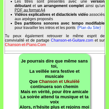
Les titres sont présentés avec une
version
débutant
et
un arrangement complet
ainsi qu'un
PDF au format A4
Vidéos explicatives et didacticiels vidéo
associés
aux arpèges proposés
Des partitions sonores avec tempo modifiable
pour travailler les intros et les ponts
(Plan du Site)
Tu peux également retrouver le même esprit de
convivialité et de partage
Chanson-et-Guitare.com
et sur
Chanson-et-Piano.Com
Je pourrais dire que même sans
toi,
La veillée sera festive et
musicale
Que
Chanson et Ukulélé
continuera son chemin
Mais en vérité, pour être amicale
La soirée attend ta musique et ta
voix
Alors, n'hésite plus et rejoins moi