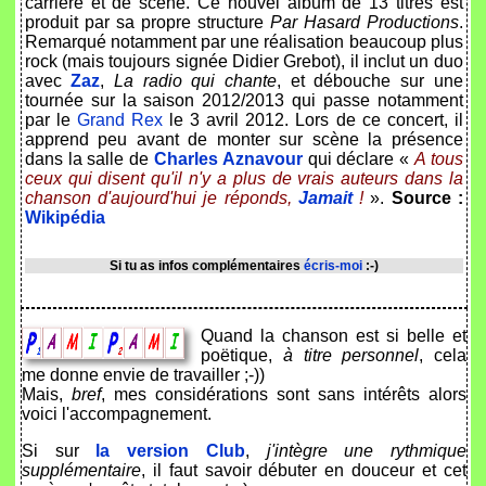
carrière et de scène. Ce nouvel album de 13 titres est
produit par sa propre structure
Par Hasard Productions
.
Remarqué notamment par une réalisation beaucoup plus
rock (mais toujours signée Didier Grebot), il inclut un duo
avec
Zaz
,
La radio qui chante
, et débouche sur une
tournée sur la saison 2012/2013 qui passe notamment
par le
Grand Rex
le 3 avril 2012. Lors de ce concert, il
apprend peu avant de monter sur scène la présence
dans la salle de
Charles Aznavour
qui déclare «
A tous
ceux qui disent qu'il n'y a plus de vrais auteurs dans la
chanson d'aujourd'hui je réponds,
Jamait
!
».
Source :
Wikipédia
Si tu as infos complémentaires
écris-moi
:-)
Quand la chanson est si belle et
poëtique,
à titre personnel
, cela
me donne envie de travailler ;-))
Mais,
bref
, mes considérations sont sans intérêts alors
voici l'accompagnement.
Si sur
la version Club
,
j'intègre une rythmique
supplémentaire
, il faut savoir débuter en douceur et cet