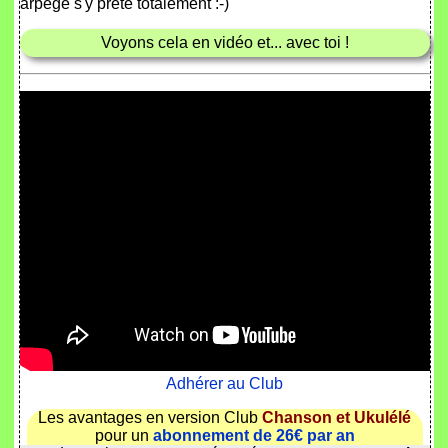
arpège s'y prête totalement :-)
Voyons cela en vidéo et... avec toi !
Adhérer au Club
Les avantages en version Club
Chanson et Ukulélé
pour un
abonnement de 26€ par an