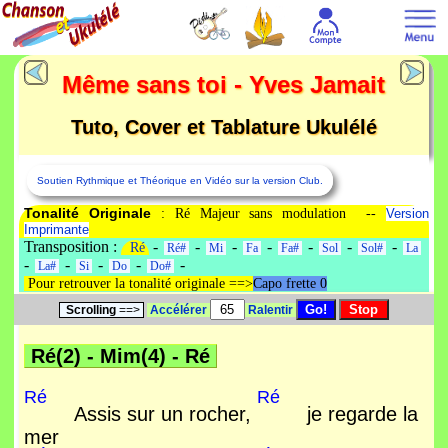
Même sans toi - Yves Jamait
Tuto, Cover et Tablature Ukulélé
Soutien Rythmique et Théorique en Vidéo sur la version Club.
Tonalité Originale
: Ré Majeur sans modulation --
Version
Imprimante
Transposition :
-
-
-
-
-
-
-
Ré
Ré#
Mi
Fa
Fa#
Sol
Sol#
La
-
-
-
-
-
La#
Si
Do
Do#
Pour retrouver la tonalité originale ==>
Capo frette 0
Scrolling
==>
Accélérer
Ralentir
Ré(2)
-
Mim(4)
-
Ré
Ré
Ré
Assis sur un rocher,
je regarde la
mer