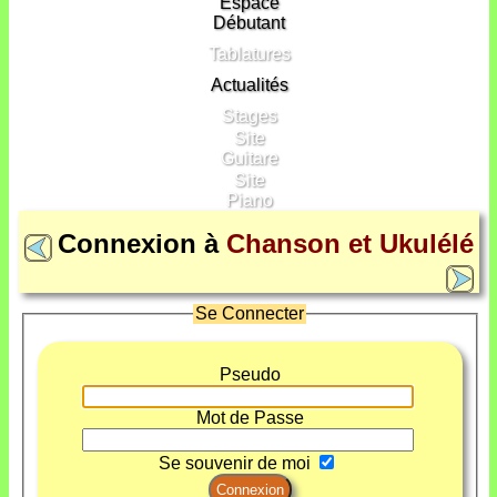
Espace
Débutant
Tablatures
Actualités
Stages
Site
Guitare
Site
Piano
Connexion à
Chanson et Ukulélé
Se Connecter
Pseudo
Mot de Passe
Se souvenir de moi