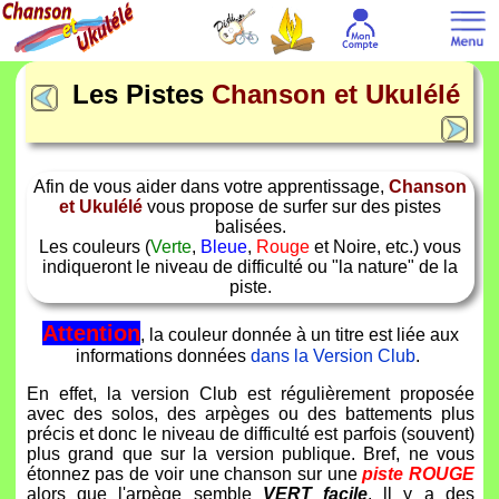
Les Pistes
Chanson et Ukulélé
Afin de vous aider dans votre apprentissage,
Chanson
et Ukulélé
vous propose de surfer sur des pistes
balisées.
Les couleurs (
Verte
,
Bleue
,
Rouge
et Noire, etc.) vous
indiqueront le niveau de difficulté ou "la nature" de la
piste.
Attention
, la couleur donnée à un titre est liée aux
informations données
dans la Version Club
.
En effet, la version Club est régulièrement proposée
avec des solos, des arpèges ou des battements plus
précis et donc le niveau de difficulté est parfois (souvent)
plus grand que sur la version publique. Bref, ne vous
étonnez pas de voir une chanson sur une
piste ROUGE
alors que l'arpège semble
VERT facile
. ll y a des