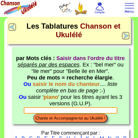
Les Tablatures
Chanson et
Ukulélé
par Mots clés :
Saisir dans l'ordre du titre
séparés par des espaces
. Ex : "bel mer" ou
"ile mer" pour "Belle ile en Mer".
Peu de mots = recherche élargie
.
Ou
saisir le nom du chanteur
....
liste
complète en bas de page
;-)
Ou
saisir '
piano
' pour les titres ayant les 3
versions (G.U.P).
Par Titre commençant par :