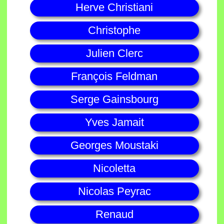
Herve Christiani
Christophe
Julien Clerc
François Feldman
Serge Gainsbourg
Yves Jamait
Georges Moustaki
Nicoletta
Nicolas Peyrac
Renaud