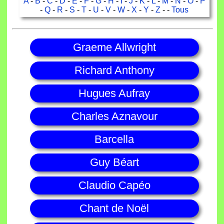
A
-
B
-
C
-
D
-
E
-
F
-
G
-
H
-
I
-
J
-
K
-
L
-
M
-
N
-
O
-
P
-
Q
-
R
-
S
-
T
-
U
-
V
-
W
-
X
-
Y
-
Z
- -
Tous
Graeme Allwright
Richard Anthony
Hugues Aufray
Charles Aznavour
Barcella
Guy Béart
Claudio Capéo
Chant de Noël