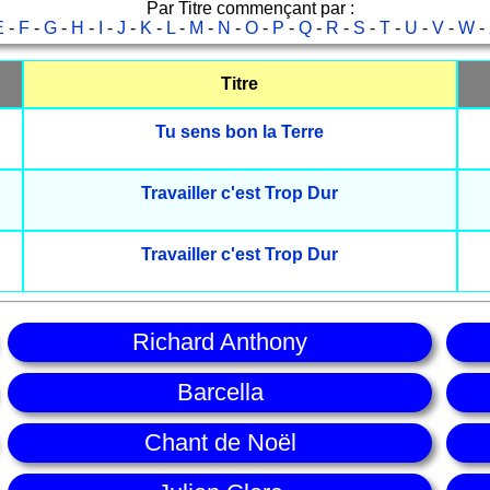
Par Titre commençant par :
E
-
F
-
G
-
H
-
I
-
J
-
K
-
L
-
M
-
N
-
O
-
P
-
Q
-
R
-
S
-
T
-
U
-
V
-
W
-
Titre
Tu sens bon la Terre
Travailler c'est Trop Dur
Travailler c'est Trop Dur
Richard Anthony
Barcella
Chant de Noël