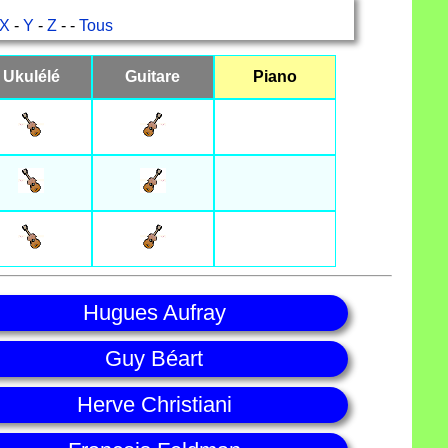
X
-
Y
-
Z
- -
Tous
Ukulélé
Guitare
Piano
Hugues Aufray
Guy Béart
Herve Christiani