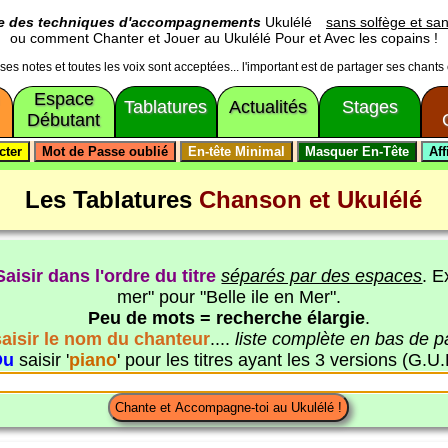
ge des techniques d'accompagnements
Ukulélé
sans solfège et san
ou comment Chanter et Jouer au Ukulélé Pour et Avec les copains !
usses notes et toutes les voix sont acceptées... l'important est de partager ses chants
Espace
Tablatures
Actualités
Stages
Débutant
Les Tablatures
Chanson et Ukulélé
Saisir dans l'ordre du titre
séparés par des espaces
. E
mer" pour "Belle ile en Mer".
Peu de mots = recherche élargie
.
saisir le nom du chanteur
....
liste complète en bas de 
Ou
saisir '
piano
' pour les titres ayant les 3 versions (G.U.