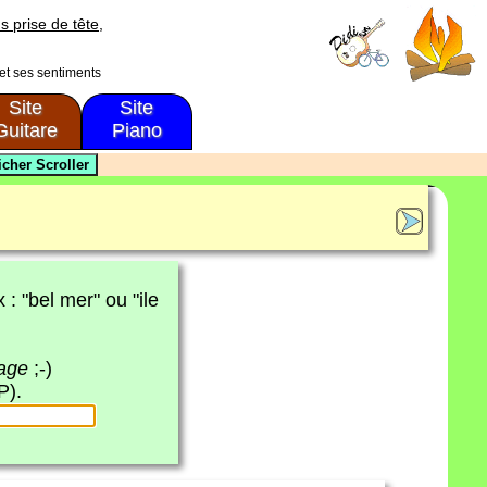
s prise de tête,
 et ses sentiments
Site
Site
Guitare
Piano
x : "bel mer" ou "ile
page
;-)
P).