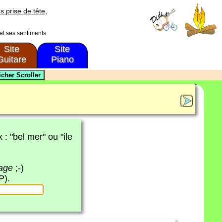
s prise de tête,
 et ses sentiments
Site
Site
Guitare
Piano
x : "bel mer" ou "ile
page
;-)
P).