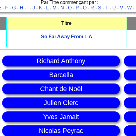
Par Titre commençant par :
E
-
F
-
G
-
H
-
I
-
J
-
K
-
L
-
M
-
N
-
O
-
P
-
Q
-
R
-
S
-
T
-
U
-
V
-
W
-
Titre
So Far Away From L.A
Richard Anthony
Barcella
Chant de Noël
Julien Clerc
Yves Jamait
Nicolas Peyrac