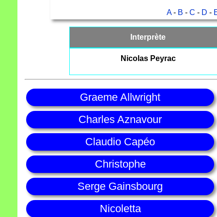
A
-
B
-
C
-
D
-
Interprète
Nicolas Peyrac
Graeme Allwright
Charles Aznavour
Claudio Capéo
Christophe
Serge Gainsbourg
Nicoletta