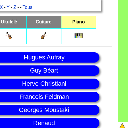
X
-
Y
-
Z
- -
Tous
Ukulélé
Guitare
Piano
Hugues Aufray
Guy Béart
Herve Christiani
François Feldman
Georges Moustaki
Renaud