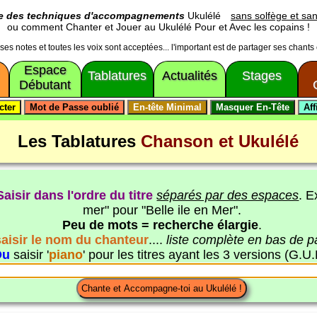
ge des techniques d'accompagnements
Ukulélé
sans solfège et san
ou comment Chanter et Jouer au Ukulélé Pour et Avec les copains !
usses notes et toutes les voix sont acceptées... l'important est de partager ses chants
Espace
Tablatures
Actualités
Stages
Débutant
Les Tablatures
Chanson et Ukulélé
Saisir dans l'ordre du titre
séparés par des espaces
. E
mer" pour "Belle ile en Mer".
Peu de mots = recherche élargie
.
saisir le nom du chanteur
....
liste complète en bas de 
Ou
saisir '
piano
' pour les titres ayant les 3 versions (G.U.