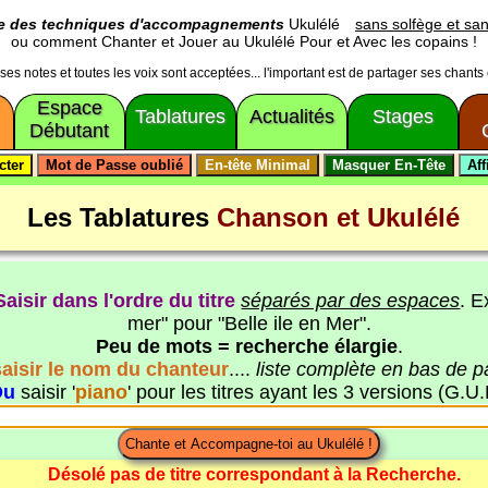
ge des techniques d'accompagnements
Ukulélé
sans solfège et san
ou comment Chanter et Jouer au Ukulélé Pour et Avec les copains !
usses notes et toutes les voix sont acceptées... l'important est de partager ses chants
Espace
Tablatures
Actualités
Stages
Débutant
Les Tablatures
Chanson et Ukulélé
Saisir dans l'ordre du titre
séparés par des espaces
. E
mer" pour "Belle ile en Mer".
Peu de mots = recherche élargie
.
saisir le nom du chanteur
....
liste complète en bas de 
Ou
saisir '
piano
' pour les titres ayant les 3 versions (G.U.
Désolé pas de titre correspondant à la Recherche.