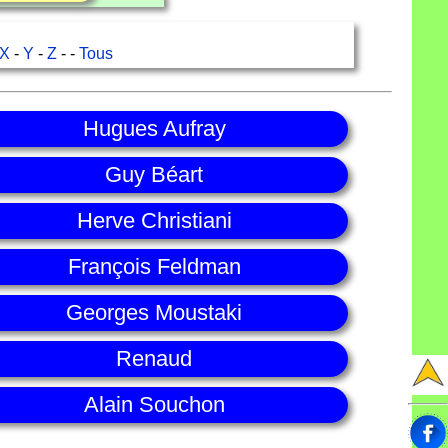
X
-
Y
-
Z
- -
Tous
Hugues Aufray
Guy Béart
Herve Christiani
François Feldman
Georges Moustaki
Renaud
Alain Souchon