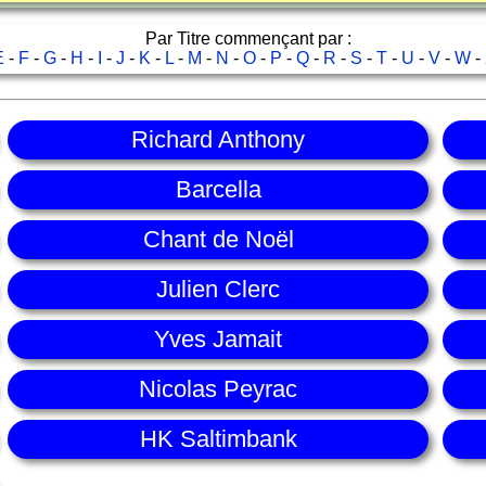
Par Titre commençant par :
E
-
F
-
G
-
H
-
I
-
J
-
K
-
L
-
M
-
N
-
O
-
P
-
Q
-
R
-
S
-
T
-
U
-
V
-
W
-
Richard Anthony
Barcella
Chant de Noël
Julien Clerc
Yves Jamait
Nicolas Peyrac
HK Saltimbank