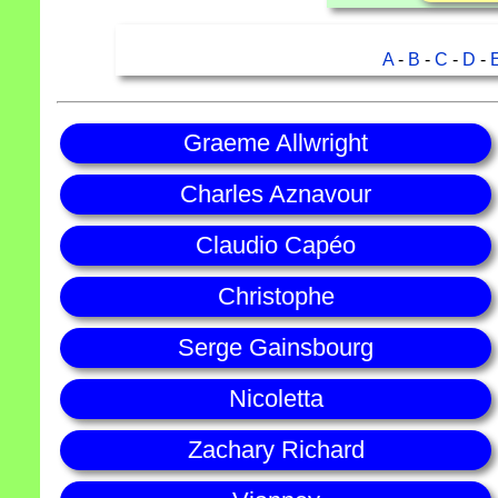
A
-
B
-
C
-
D
-
Graeme Allwright
Charles Aznavour
Claudio Capéo
Christophe
Serge Gainsbourg
Nicoletta
Zachary Richard