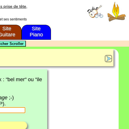
s prise de tête,
 et ses sentiments
Site
Site
Guitare
Piano
x : "bel mer" ou "ile
page
;-)
P).