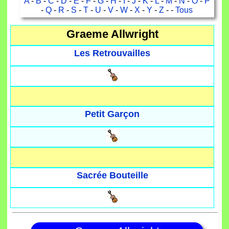
A
-
B
-
C
-
D
-
E
-
F
-
G
-
H
-
I
-
J
-
K
-
L
-
M
-
N
-
O
-
P
-
Q
-
R
-
S
-
T
-
U
-
V
-
W
-
X
-
Y
-
Z
- -
Tous
Graeme Allwright
Les Retrouvailles
Petit Garçon
Sacrée Bouteille