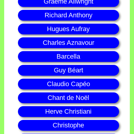
Graeme Allwright
Richard Anthony
Hugues Aufray
Charles Aznavour
Barcella
Guy Béart
Claudio Capéo
Chant de Noël
Herve Christiani
Christophe