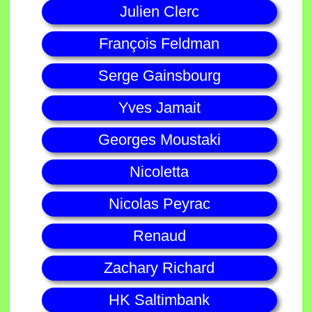
Julien Clerc
François Feldman
Serge Gainsbourg
Yves Jamait
Georges Moustaki
Nicoletta
Nicolas Peyrac
Renaud
Zachary Richard
HK Saltimbank