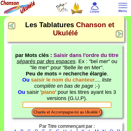
Les Tablatures
Chanson et
Ukulélé
par Mots clés :
Saisir dans l'ordre du titre
séparés par des espaces
. Ex : "bel mer" ou
"ile mer" pour "Belle ile en Mer".
Peu de mots = recherche élargie
.
Ou
saisir le nom du chanteur
....
liste
complète en bas de page
;-)
Ou
saisir '
piano
' pour les titres ayant les 3
versions (G.U.P).
Par Titre commençant par :