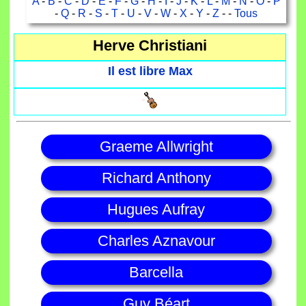
A
-
B
-
C
-
D
-
E
-
F
-
G
-
H
-
I
-
J
-
K
-
L
-
M
-
N
-
O
-
P
-
Q
-
R
-
S
-
T
-
U
-
V
-
W
-
X
-
Y
-
Z
- -
Tous
Herve Christiani
Il est libre Max
Graeme Allwright
Richard Anthony
Hugues Aufray
Charles Aznavour
Barcella
Guy Béart