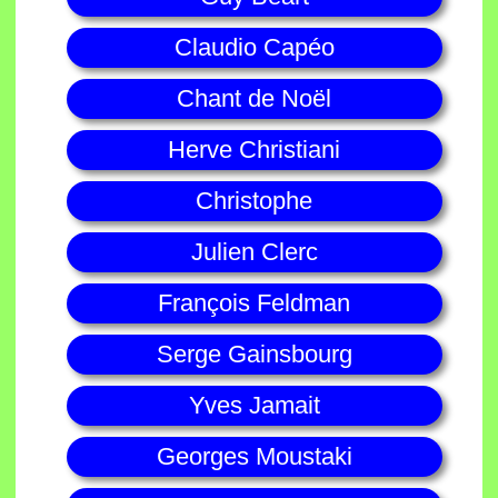
Claudio Capéo
Chant de Noël
Herve Christiani
Christophe
Julien Clerc
François Feldman
Serge Gainsbourg
Yves Jamait
Georges Moustaki