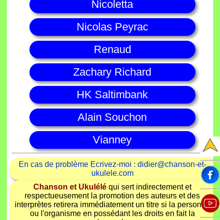
Nicoletta
Nicolas Peyrac
Renaud
Zachary Richard
HK Saltimbank
Alain Souchon
Vianney
En cas de problème Ecrivez-moi : didier@chanson-et-
ukulele.com
Chanson et Ukulélé
qui sert indirectement et
respectueusement la promotion des auteurs et des
interprètes retirera immédiatement un titre si la personne
ou l'organisme en possédant les droits en fait la