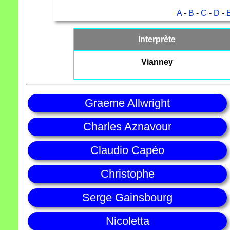
A
-
B
-
C
-
D
-
Interprète
Vianney
Graeme Allwright
Charles Aznavour
Claudio Capéo
Christophe
Serge Gainsbourg
Nicoletta