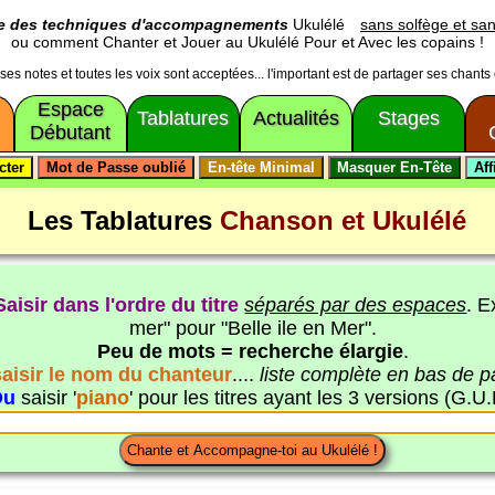
ge des techniques d'accompagnements
Ukulélé
sans solfège et san
ou comment Chanter et Jouer au Ukulélé Pour et Avec les copains !
usses notes et toutes les voix sont acceptées... l'important est de partager ses chants
Espace
Tablatures
Actualités
Stages
Débutant
Les Tablatures
Chanson et Ukulélé
Saisir dans l'ordre du titre
séparés par des espaces
. E
mer" pour "Belle ile en Mer".
Peu de mots = recherche élargie
.
saisir le nom du chanteur
....
liste complète en bas de 
Ou
saisir '
piano
' pour les titres ayant les 3 versions (G.U.