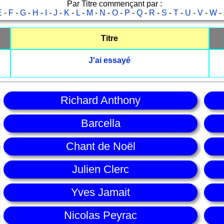
Par Titre commençant par :
E
-
F
-
G
-
H
-
I
-
J
-
K
-
L
-
M
-
N
-
O
-
P
-
Q
-
R
-
S
-
T
-
U
-
V
-
W
-
Titre
J'ai essayé
Richard Anthony
Barcella
Chant de Noël
Julien Clerc
Yves Jamait
Nicolas Peyrac