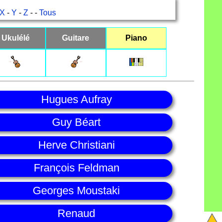
X
-
Y
-
Z
- -
Tous
Ukulélé
Guitare
Piano
Hugues Aufray
Guy Béart
Herve Christiani
François Feldman
Georges Moustaki
Renaud