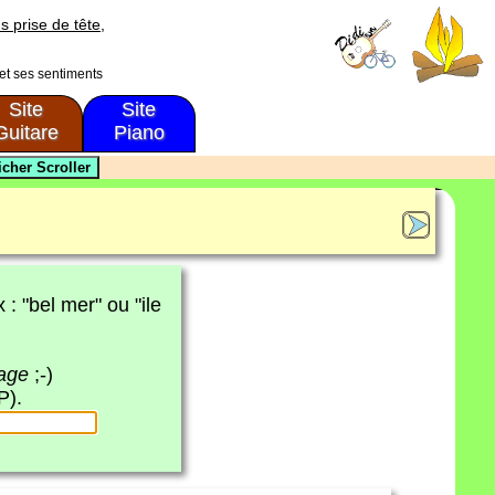
s prise de tête,
 et ses sentiments
Site
Site
Guitare
Piano
x : "bel mer" ou "ile
page
;-)
P).