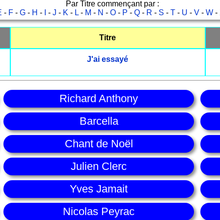
Par Titre commençant par :
E
-
F
-
G
-
H
-
I
-
J
-
K
-
L
-
M
-
N
-
O
-
P
-
Q
-
R
-
S
-
T
-
U
-
V
-
W
-
Titre
J'ai essayé
Richard Anthony
Barcella
Chant de Noël
Julien Clerc
Yves Jamait
Nicolas Peyrac