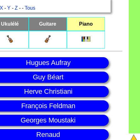
X
-
Y
-
Z
- -
Tous
Ukulélé
Guitare
Piano
Hugues Aufray
Guy Béart
Herve Christiani
François Feldman
Georges Moustaki
Renaud