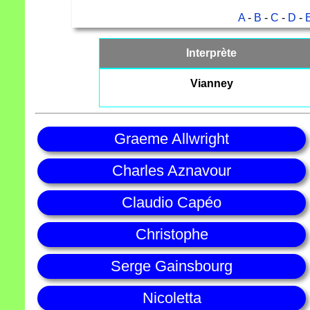
A
-
B
-
C
-
D
-
Interprète
Vianney
Graeme Allwright
Charles Aznavour
Claudio Capéo
Christophe
Serge Gainsbourg
Nicoletta