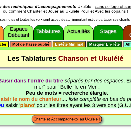
ge des techniques d'accompagnements
Ukulélé
sans solfège et san
ou comment Chanter et Jouer au Ukulélé Pour et Avec les copains !
usses notes et toutes les voix sont acceptées... l'important est de partager ses chants
Espace
Tablatures
Actualités
Stages
Débutant
Les Tablatures
Chanson et Ukulélé
Saisir dans l'ordre du titre
séparés par des espaces
. E
mer" pour "Belle ile en Mer".
Peu de mots = recherche élargie
.
saisir le nom du chanteur
....
liste complète en bas de 
Ou
saisir '
piano
' pour les titres ayant les 3 versions (G.U.