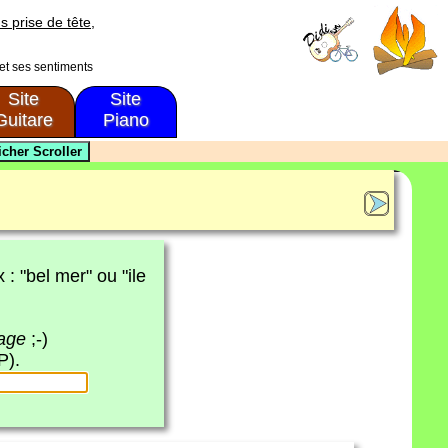
s prise de tête,
 et ses sentiments
Site
Site
Guitare
Piano
x : "bel mer" ou "ile
page
;-)
P).