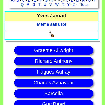
A
-
B
-
C
-
D
-
E
-
F
-
G
-
H
-
I
-
J
-
K
-
L
-
M
-
N
-
O
-
P
-
Q
-
R
-
S
-
T
-
U
-
V
-
W
-
X
-
Y
-
Z
- -
Tous
Yves Jamait
Même sans toi
Graeme Allwright
Richard Anthony
Hugues Aufray
Charles Aznavour
Barcella
Guy Béart