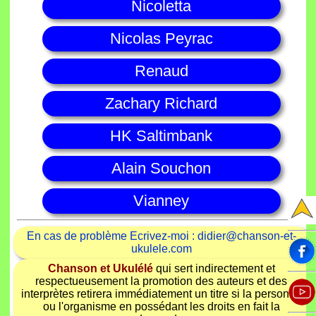
Nicoletta
Nicolas Peyrac
Renaud
Zachary Richard
HK Saltimbank
Alain Souchon
Vianney
En cas de problème Ecrivez-moi : didier@chanson-et-
ukulele.com
Chanson et Ukulélé
qui sert indirectement et
respectueusement la promotion des auteurs et des
interprètes retirera immédiatement un titre si la personne
ou l'organisme en possédant les droits en fait la