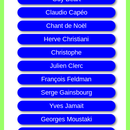
Claudio Capéo
Chant de Noël
Herve Christiani
Christophe
Julien Clerc
François Feldman
Serge Gainsbourg
Yves Jamait
Georges Moustaki