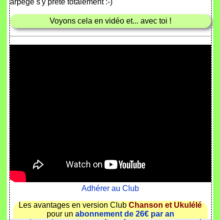
arpège s'y prête totalement :-)
Voyons cela en vidéo et... avec toi !
Adhérer au Club
Les avantages en version Club
Chanson et Ukulélé
pour un
abonnement de 26€ par an