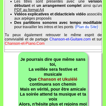
Les titres sont présentés avec une
version
débutant
et
un arrangement complet
ainsi qu'un
PDF au format A4
Vidéos explicatives et didacticiels vidéo
associés
aux arpèges proposés
Des partitions sonores avec tempo modifiable
pour travailler les intros et les ponts
(Plan du Site)
Tu peux également retrouver le même esprit de
convivialité et de partage
Chanson-et-Guitare.com
et sur
Chanson-et-Piano.Com
Je pourrais dire que même sans
toi,
La veillée sera festive et
musicale
Que
Chanson et Ukulélé
continuera son chemin
Mais en vérité, pour être amicale
La soirée attend ta musique et ta
voix
Alors, n'hésite plus et rejoins moi