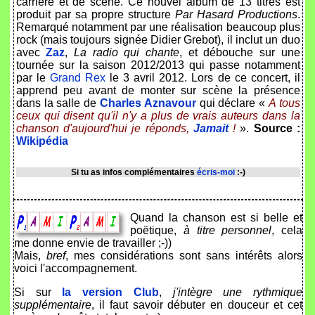
carrière et de scène. Ce nouvel album de 13 titres est
produit par sa propre structure
Par Hasard Productions
.
Remarqué notamment par une réalisation beaucoup plus
rock (mais toujours signée Didier Grebot), il inclut un duo
avec
Zaz
,
La radio qui chante
, et débouche sur une
tournée sur la saison 2012/2013 qui passe notamment
par le
Grand Rex
le 3 avril 2012. Lors de ce concert, il
apprend peu avant de monter sur scène la présence
dans la salle de
Charles Aznavour
qui déclare «
A tous
ceux qui disent qu'il n'y a plus de vrais auteurs dans la
chanson d'aujourd'hui je réponds,
Jamait
!
».
Source :
Wikipédia
Si tu as infos complémentaires
écris-moi
:-)
Quand la chanson est si belle et
poëtique,
à titre personnel
, cela
me donne envie de travailler ;-))
Mais,
bref
, mes considérations sont sans intérêts alors
voici l'accompagnement.
Si sur
la version Club
,
j'intègre une rythmique
supplémentaire
, il faut savoir débuter en douceur et cet