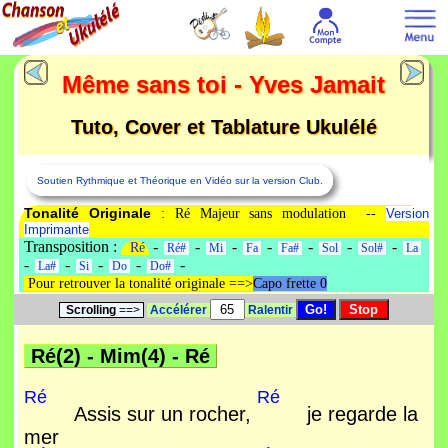
Même sans toi - Yves Jamait
Tuto, Cover et Tablature Ukulélé
Soutien Rythmique et Théorique en Vidéo sur la version Club.
Tonalité Originale
: Ré Majeur sans modulation --
Version
Imprimante
Transposition :
-
-
-
-
-
-
-
Ré
Ré#
Mi
Fa
Fa#
Sol
Sol#
La
-
-
-
-
-
La#
Si
Do
Do#
Pour retrouver la tonalité originale ==>
Capo frette 0
Scrolling
==>
Accélérer
Ralentir
Ré(2)
-
Mim(4)
-
Ré
Ré
Ré
Assis sur un rocher,
je regarde la
mer