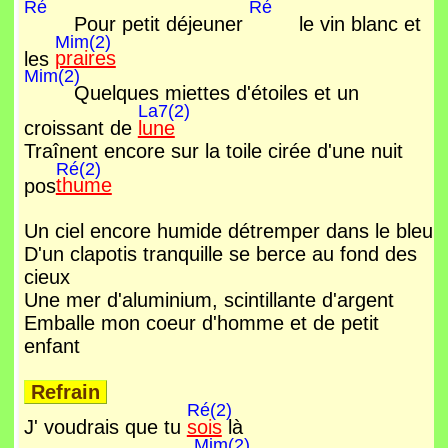
Ré
Ré
Pour petit déjeuner
le vin blanc et
Mim(2)
les
praires
Mim(2)
Quelques miettes d'étoiles et un
La7(2)
croissant de
lune
Traînent encore sur la toile cirée d'une nuit
Ré(2)
pos
thume
Un ciel encore humide détremper dans le bleu
D'un clapotis tranquille se berce au fond des
cieux
Une mer d'aluminium, scintillante d'argent
Emballe mon coeur d'homme et de petit
enfant
Refrain
Ré(2)
J' voudrais que tu
sois
là
Mim(2)