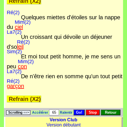
Refrain (X2)
Ré(2)
Quelques miettes d'étoiles sur la nappe
Mim(2)
du
ciel
La7(2)
Un croissant qui dévoile un déjeuner
Ré(2)
d'so
leil
Sim(2)
Et moi tout petit homme, je me sens un
Mim(2)
peu
con
La7(2)
De n'être rien en somme qu'un tout petit
Ré(2)
garçon
Refrain (X2)
Scrolling
==>
Accélérer
Ralentir
Version Club
Version débutant