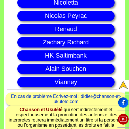
Nicoletta
Nicolas Peyrac
Renaud
Zachary Richard
HK Saltimbank
Alain Souchon
Vianney
En cas de problème Ecrivez-moi : didier@chanson-et-
ukulele.com
Chanson et Ukulélé
qui sert indirectement et
respectueusement la promotion des auteurs et des
interprètes retirera immédiatement un titre si la personne
ou l'organisme en possédant les droits en fait la