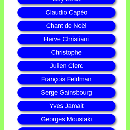
Claudio Capéo
Chant de Noël
Herve Christiani
Christophe
Julien Clerc
François Feldman
Serge Gainsbourg
Yves Jamait
Georges Moustaki