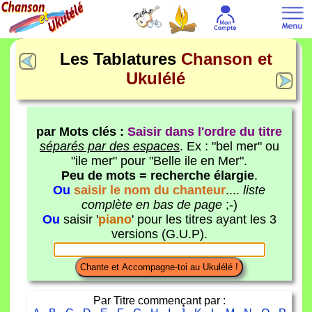
Les Tablatures
Chanson et
Ukulélé
par Mots clés :
Saisir dans l'ordre du titre
séparés par des espaces
. Ex : "bel mer" ou
"ile mer" pour "Belle ile en Mer".
Peu de mots = recherche élargie
.
Ou
saisir le nom du chanteur
....
liste
complète en bas de page
;-)
Ou
saisir '
piano
' pour les titres ayant les 3
versions (G.U.P).
Par Titre commençant par :