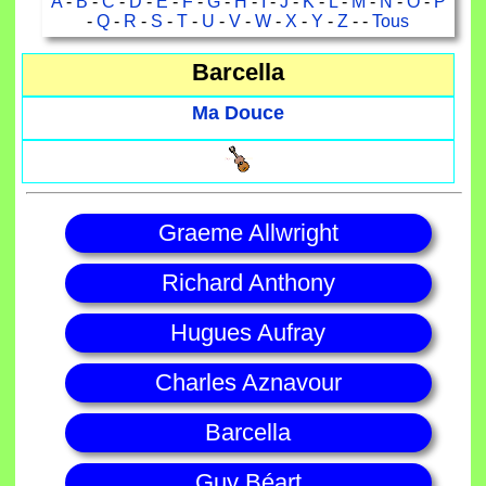
A
-
B
-
C
-
D
-
E
-
F
-
G
-
H
-
I
-
J
-
K
-
L
-
M
-
N
-
O
-
P
-
Q
-
R
-
S
-
T
-
U
-
V
-
W
-
X
-
Y
-
Z
- -
Tous
Barcella
Ma Douce
Graeme Allwright
Richard Anthony
Hugues Aufray
Charles Aznavour
Barcella
Guy Béart