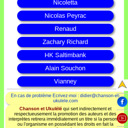
Nicoletta
Nicolas Peyrac
Renaud
Zachary Richard
HK Saltimbank
Alain Souchon
Vianney
En cas de problème Ecrivez-moi : didier@chanson-et-
ukulele.com
Chanson et Ukulélé
qui sert indirectement et
respectueusement la promotion des auteurs et des
interprètes retirera immédiatement un titre si la personne
ou l'organisme en possédant les droits en fait la