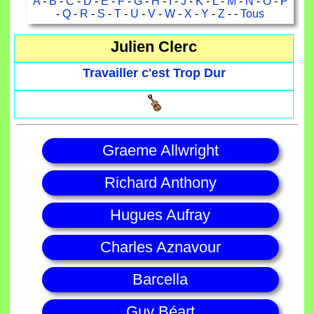
A
-
B
-
C
-
D
-
E
-
F
-
G
-
H
-
I
-
J
-
K
-
L
-
M
-
N
-
O
-
P
-
Q
-
R
-
S
-
T
-
U
-
V
-
W
-
X
-
Y
-
Z
- -
Tous
Julien Clerc
Travailler c'est Trop Dur
Graeme Allwright
Richard Anthony
Hugues Aufray
Charles Aznavour
Barcella
Guy Béart