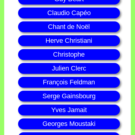
Claudio Capéo
Chant de Noël
Herve Christiani
Christophe
Julien Clerc
François Feldman
Serge Gainsbourg
Yves Jamait
Georges Moustaki