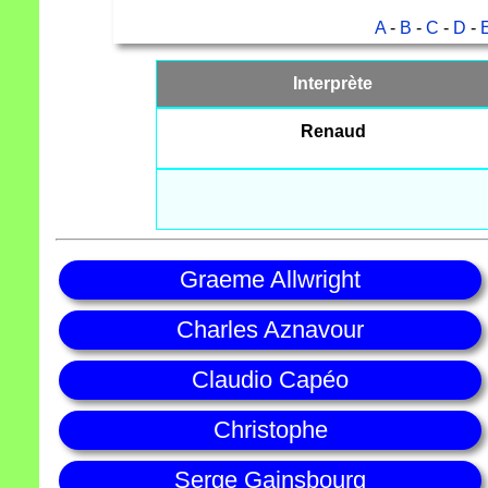
A
-
B
-
C
-
D
-
Interprète
Renaud
Graeme Allwright
Charles Aznavour
Claudio Capéo
Christophe
Serge Gainsbourg