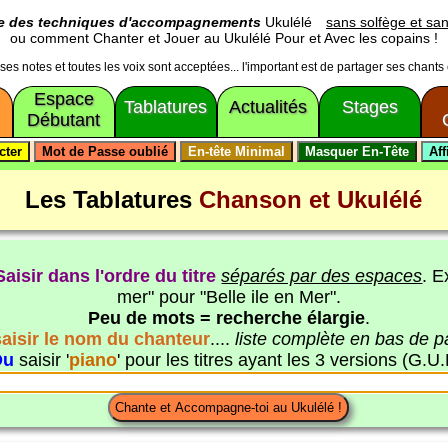
ge des techniques d'accompagnements
Ukulélé
sans solfège et san
ou comment Chanter et Jouer au Ukulélé Pour et Avec les copains !
usses notes et toutes les voix sont acceptées... l'important est de partager ses chants
Espace
Tablatures
Actualités
Stages
Débutant
Les Tablatures
Chanson et Ukulélé
Saisir dans l'ordre du titre
séparés par des espaces
. E
mer" pour "Belle ile en Mer".
Peu de mots = recherche élargie
.
saisir le nom du chanteur
....
liste complète en bas de 
Ou
saisir '
piano
' pour les titres ayant les 3 versions (G.U.