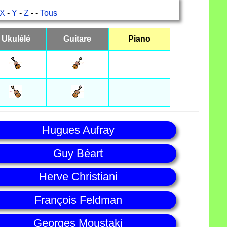
X
-
Y
-
Z
- -
Tous
Ukulélé
Guitare
Piano
Hugues Aufray
Guy Béart
Herve Christiani
François Feldman
Georges Moustaki