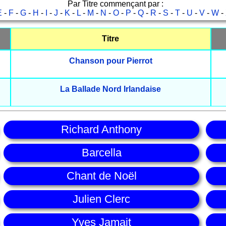
Par Titre commençant par :
E
-
F
-
G
-
H
-
I
-
J
-
K
-
L
-
M
-
N
-
O
-
P
-
Q
-
R
-
S
-
T
-
U
-
V
-
W
-
Titre
Chanson pour Pierrot
La Ballade Nord Irlandaise
Richard Anthony
Barcella
Chant de Noël
Julien Clerc
Yves Jamait