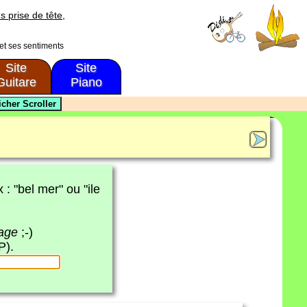
s prise de tête,
 et ses sentiments
Site
Site
Guitare
Piano
x : "bel mer" ou "ile
page
;-)
P).