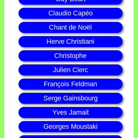
Claudio Capéo
Chant de Noël
Herve Christiani
Christophe
Julien Clerc
François Feldman
Serge Gainsbourg
Yves Jamait
Georges Moustaki