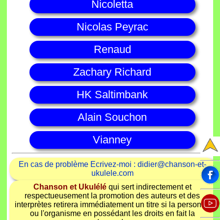
Nicoletta
Nicolas Peyrac
Renaud
Zachary Richard
HK Saltimbank
Alain Souchon
Vianney
En cas de problème Ecrivez-moi : didier@chanson-et-
ukulele.com
Chanson et Ukulélé
qui sert indirectement et
respectueusement la promotion des auteurs et des
interprètes retirera immédiatement un titre si la personne
ou l'organisme en possédant les droits en fait la