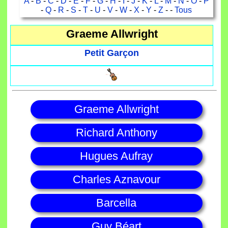
A
-
B
-
C
-
D
-
E
-
F
-
G
-
H
-
I
-
J
-
K
-
L
-
M
-
N
-
O
-
P
-
Q
-
R
-
S
-
T
-
U
-
V
-
W
-
X
-
Y
-
Z
- -
Tous
Graeme Allwright
Petit Garçon
Graeme Allwright
Richard Anthony
Hugues Aufray
Charles Aznavour
Barcella
Guy Béart