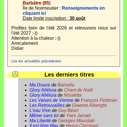
Barbâtre (85)
Île de Noirmoutier :
Renseignements en
cliquant ici
Date limite inscription :
30 août
Profitez bien de l'été 2026 et retrouvons nous sur
l'été 2027 :-))
Attention à la chaleur ;-))
Amicalement
Didier
Lire les actualités précédentes
Les derniers titres
Ma Douce
de
Barcella
Glory Alléluia
de
Chant de Noël
Glory Alléluia
de
Nicoletta
Les Valses de Vienne
de
François Feldman
Les Retrouvailles
de
Graeme Allwright
L'eau Vive
de
Guy Béart
Même sans toi
de
Yves Jamait
Ma Liberté
de
Georges Moustaki
Il est libre Max
de
Herve Christiani