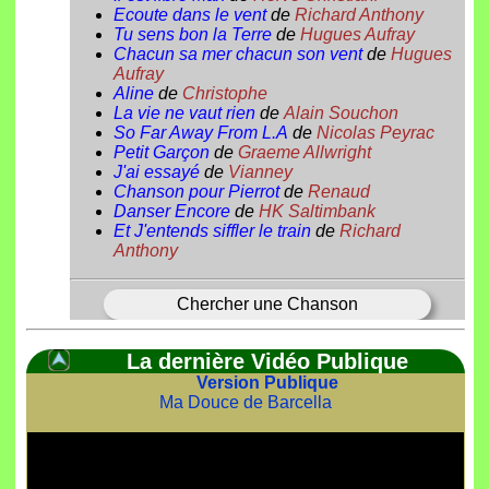
Ecoute dans le vent
de
Richard Anthony
Tu sens bon la Terre
de
Hugues Aufray
Chacun sa mer chacun son vent
de
Hugues
Aufray
Aline
de
Christophe
La vie ne vaut rien
de
Alain Souchon
So Far Away From L.A
de
Nicolas Peyrac
Petit Garçon
de
Graeme Allwright
J'ai essayé
de
Vianney
Chanson pour Pierrot
de
Renaud
Danser Encore
de
HK Saltimbank
Et J'entends siffler le train
de
Richard
Anthony
Chercher une Chanson
La dernière Vidéo Publique
Version Publique
Ma Douce de Barcella