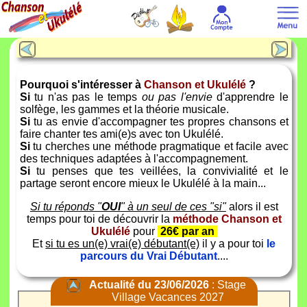
Pourquoi s'intéresser à
Chanson et Ukulélé
?
Si
tu n'as pas le temps
ou pas l'envie
d'apprendre le
solfège, les gammes et la théorie musicale.
Si
tu as envie d'accompagner tes propres chansons et
faire chanter tes ami(e)s avec ton Ukulélé.
Si
tu cherches une méthode pragmatique et facile avec
des techniques adaptées à l'accompagnement.
Si
tu penses que tes veillées, la convivialité et le
partage seront encore mieux le Ukulélé à la main...
Si tu réponds "
OUI
" à un seul de ces "si"
alors il est
temps pour toi de découvrir la
méthode Chanson et
Ukulélé
pour
26€ par an
Et
si tu es un(e) vrai(e) débutant(e)
il y a pour toi
le
parcours du Vrai Débutant
....
Actualité du 23/06/2026
: Stage
Village Vacances 2027