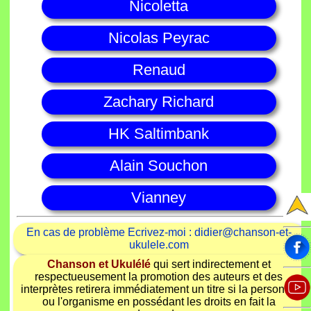
Nicoletta
Nicolas Peyrac
Renaud
Zachary Richard
HK Saltimbank
Alain Souchon
Vianney
En cas de problème Ecrivez-moi : didier@chanson-et-
ukulele.com
Chanson et Ukulélé
qui sert indirectement et
respectueusement la promotion des auteurs et des
interprètes retirera immédiatement un titre si la personne
ou l'organisme en possédant les droits en fait la