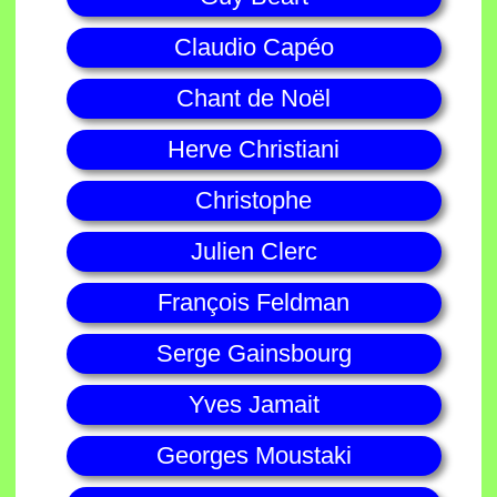
Claudio Capéo
Chant de Noël
Herve Christiani
Christophe
Julien Clerc
François Feldman
Serge Gainsbourg
Yves Jamait
Georges Moustaki