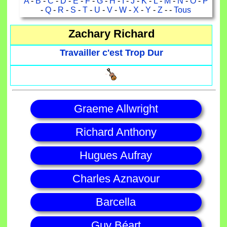
A
-
B
-
C
-
D
-
E
-
F
-
G
-
H
-
I
-
J
-
K
-
L
-
M
-
N
-
O
-
P
-
Q
-
R
-
S
-
T
-
U
-
V
-
W
-
X
-
Y
-
Z
- -
Tous
Zachary Richard
Travailler c'est Trop Dur
Graeme Allwright
Richard Anthony
Hugues Aufray
Charles Aznavour
Barcella
Guy Béart