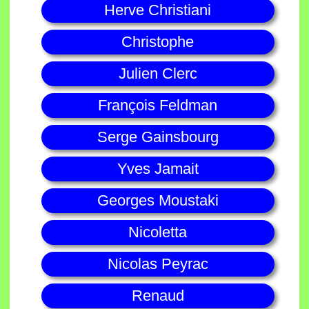
Herve Christiani
Christophe
Julien Clerc
François Feldman
Serge Gainsbourg
Yves Jamait
Georges Moustaki
Nicoletta
Nicolas Peyrac
Renaud