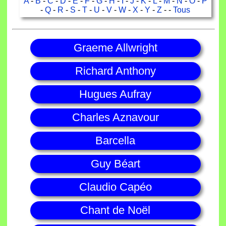
A
-
B
-
C
-
D
-
E
-
F
-
G
-
H
-
I
-
J
-
K
-
L
-
M
-
N
-
O
-
P
-
Q
-
R
-
S
-
T
-
U
-
V
-
W
-
X
-
Y
-
Z
- -
Tous
Graeme Allwright
Richard Anthony
Hugues Aufray
Charles Aznavour
Barcella
Guy Béart
Claudio Capéo
Chant de Noël