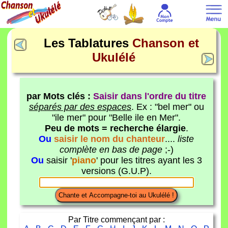
Les Tablatures
Chanson et
Ukulélé
par Mots clés :
Saisir dans l'ordre du titre
séparés par des espaces
. Ex : "bel mer" ou
"ile mer" pour "Belle ile en Mer".
Peu de mots = recherche élargie
.
Ou
saisir le nom du chanteur
....
liste
complète en bas de page
;-)
Ou
saisir '
piano
' pour les titres ayant les 3
versions (G.U.P).
Par Titre commençant par :